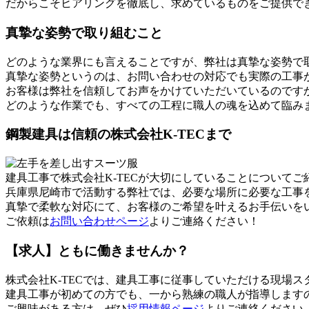
だからこそヒアリングを徹底し、求めているものをご提供で
真摯な姿勢で取り組むこと
どのような業界にも言えることですが、弊社は真摯な姿勢で
真摯な姿勢というのは、お問い合わせの対応でも実際の工事
お客様は弊社を信頼してお声をかけていただいているのです
どのような作業でも、すべての工程に職人の魂を込めて臨み
鋼製建具は信頼の株式会社K-TECまで
建具工事で株式会社K-TECが大切にしていることについてご
兵庫県尼崎市で活動する弊社では、必要な場所に必要な工事
真摯で柔軟な対応にて、お客様のご希望を叶えるお手伝いを
ご依頼は
お問い合わせページ
よりご連絡ください！
【求人】ともに働きませんか？
株式会社K-TECでは、建具工事に従事していただける現場
建具工事が初めての方でも、一から熟練の職人が指導します
ご興味がある方は、ぜひ
採用情報ページ
よりご連絡ください