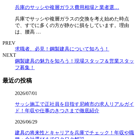
兵庫のサッシや複層ガラス費用相場と業者選…
兵庫でサッシや複層ガラスの交換を考え始めた時点
で、すでに多くの方が静かに損をしています。理由
は、腰高 …
PREV
求職者、必見！鋼製建具について知ろう！
NEXT
鋼製建具の魅力を知ろう！現場スタッフ＆営業スタッ
フ募集！
最近の投稿
2026/07/01
サッシ施工で正社員を目指す尼崎市の求人リアルガイ
ド！年収や仕事のきつさまで徹底紹介
2026/06/29
建具の将来性とキャリアを兵庫でチェック！年収や職